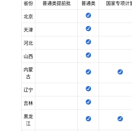
省份
普通类提前批
普通类
国家专项计
北京
天津
河北
山西
内蒙
古
辽宁
吉林
黑龙
江